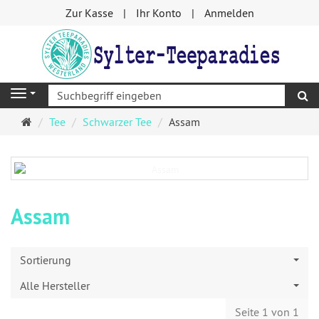
Zur Kasse
Ihr Konto
Anmelden
S
Navigation
Startseite
Tee
Schwarzer Tee
Assam
Assam
Sortierung
Alle Hersteller
Seite 1 von 1