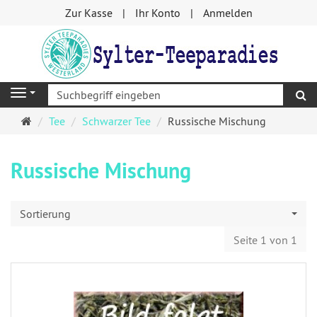
Zur Kasse
Ihr Konto
Anmelden
S
Navigation
Startseite
Tee
Schwarzer Tee
Russische Mischung
Russische Mischung
Sortierung
Seite 1 von 1