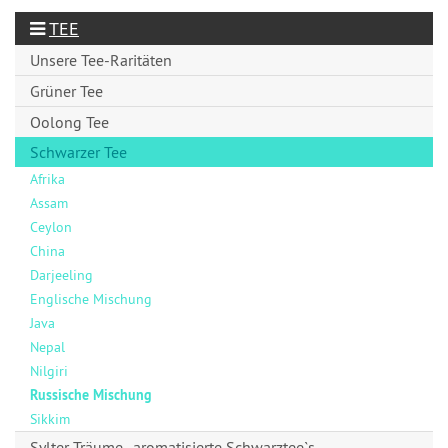
TEE
Unsere Tee-Raritäten
Grüner Tee
Oolong Tee
Schwarzer Tee
Afrika
Assam
Ceylon
China
Darjeeling
Englische Mischung
Java
Nepal
Nilgiri
Russische Mischung
Sikkim
Sylter Träume , aromatisierte Schwarztee`s