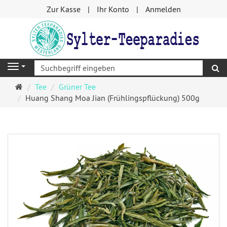
Zur Kasse
Ihr Konto
Anmelden
S
Navigation
Startseite
Tee
Grüner Tee
Huang Shang Moa Jian (Frühlingspflückung) 500g