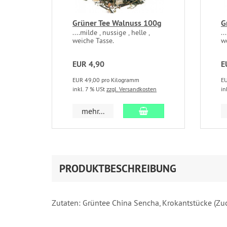
Grüner Tee Walnuss 100g
G
....milde , nussige , helle ,
..
weiche Tasse.
w
EUR 4,90
E
EUR 49,00 pro Kilogramm
EU
inkl. 7 % USt
zzgl. Versandkosten
in
In den Warenkorb
mehr...
PRODUKTBESCHREIBUNG
Zutaten: Grüntee China Sencha, Krokantstücke (Zu