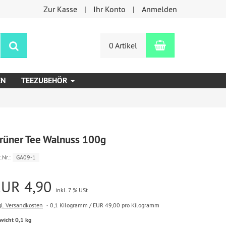
Zur Kasse
Ihr Konto
Anmelden
Warenkorb
Suchen
0 Artikel
EN
TEEZUBEHÖR
rüner Tee Walnuss 100g
.Nr.:
GA09-1
EUR 4,90
inkl. 7 % USt
gl. Versandkosten
0,1 Kilogramm / EUR 49,00 pro Kilogramm
wicht 0,1 kg