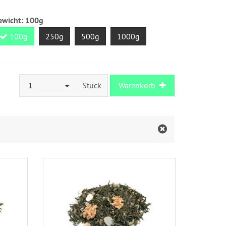
ewicht:
100g
100g
250g
500g
1000g
1
Stück
Warenkorb