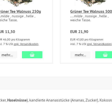
rüner Tee Walnuss 250g
Grüner Tee Walnuss 50
..milde , nussige , helle ,
....milde , nussige , helle ,
eiche Tasse.
weiche Tasse.
UR 11,50
EUR 21,90
R 46,00 pro Kilogramm
EUR 43,80 pro Kilogramm
kl. 7 % USt
zzgl. Versandkosten
inkl. 7 % USt
zzgl. Versandkosten
In den Warenkorb
In
mehr...
mehr...
cker,
Haselnüsse
), kandierte Ananasstücke (Ananas, Zucker), Kokos