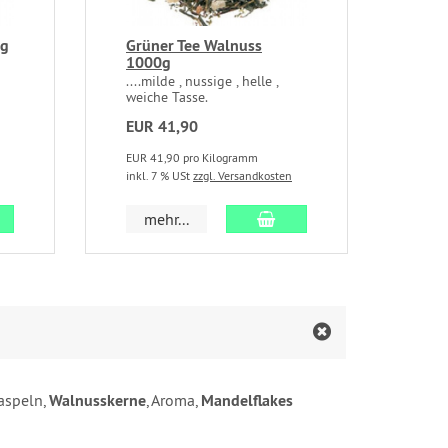
0g
Grüner Tee Walnuss
1000g
....milde , nussige , helle ,
weiche Tasse.
EUR 41,90
EUR 41,90 pro Kilogramm
inkl. 7 % USt
zzgl. Versandkosten
 den Warenkorb
In den Warenkorb
mehr...
raspeln,
Walnusskerne
, Aroma,
Mandelflakes