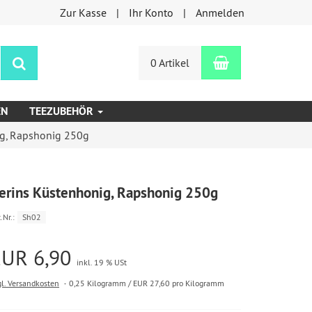
Zur Kasse
Ihr Konto
Anmelden
Warenkorb
Suchen
0 Artikel
EN
TEEZUBEHÖR
ig, Rapshonig 250g
erins Küstenhonig, Rapshonig 250g
.Nr.:
Sh02
EUR 6,90
inkl. 19 % USt
gl. Versandkosten
0,25 Kilogramm / EUR 27,60 pro Kilogramm