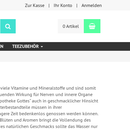
Zur Kasse
Ihr Konto
Anmelden
Warenkorb
Suchen
0 Artikel
EN
TEEZUBEHÖR
 viele Vitamine und Mineralstoffe und sind somit
ltuenden Wirkung für Nerven und innere Organe
Apotheke Gottes“ auch in geschmacklicher Hinsicht
uterbestandteile müssen in ihrer
ngere Zeit bedenkenlos genossen werden können.
Blüten und Aromen bringt die Vollendung des
s natürlichen Geschmacks sollte das Wasser nur