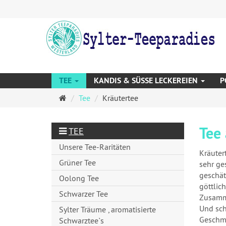
TEE
KANDIS & SÜSSE LECKEREIEN
P
Startseite
Tee
Kräutertee
Tee
TEE
Unsere Tee-Raritäten
Kräuter
Grüner Tee
sehr ge
geschät
Oolong Tee
göttlic
Schwarzer Tee
Zusamme
Und sch
Sylter Träume , aromatisierte
Geschma
Schwarztee`s