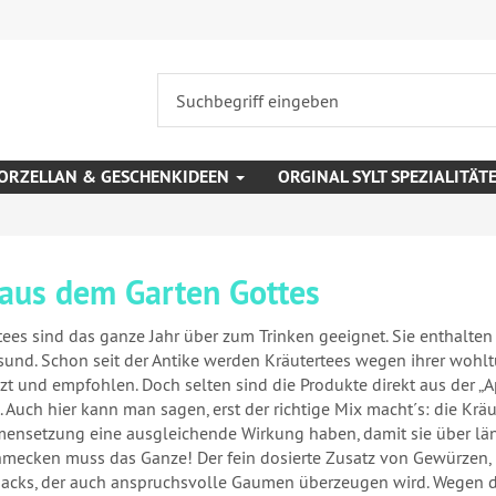
ORZELLAN & GESCHENKIDEEN
ORGINAL SYLT SPEZIALITÄT
 aus dem Garten Gottes
tees sind das ganze Jahr über zum Trinken geeignet. Sie enthalten
sund. Schon seit der Antike werden Kräutertees wegen ihrer woh
zt und empfohlen. Doch selten sind die Produkte direkt aus der „
h. Auch hier kann man sagen, erst der richtige Mix macht´s: die Krä
nsetzung eine ausgleichende Wirkung haben, damit sie über lä
mecken muss das Ganze! Der fein dosierte Zusatz von Gewürzen, 
cks, der auch anspruchsvolle Gaumen überzeugen wird. Wegen de