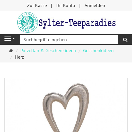
Zur Kasse
Ihr Konto
Anmelden
S
Navigation
Startseite
Porzellan & Geschenkideen
Geschenkideen
Herz